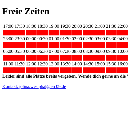
Freie Zeiten
17:00
17:30
18:00
18:30
19:00
19:30
20:00
20:30
21:00
21:30
22:00
23:00
23:30
00:00
00:30
01:00
01:30
02:00
02:30
03:00
03:30
04:00
05:00
05:30
06:00
06:30
07:00
07:30
08:00
08:30
09:00
09:30
10:00
11:00
11:30
12:00
12:30
13:00
13:30
14:00
14:30
15:00
15:30
16:00
Leider sind alle Plätze breits vergeben. Wende dich gerne an die V
Kontakt: jolina.westphal@erc09.de